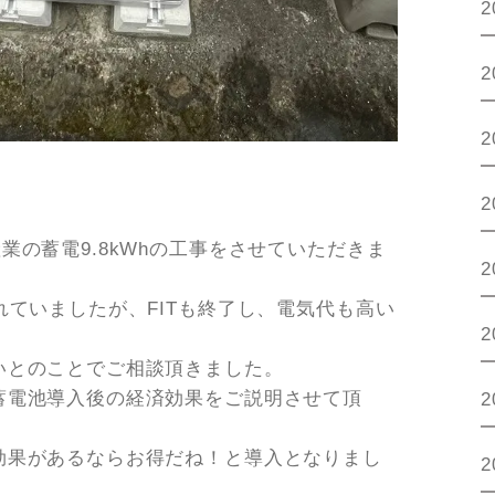
2
2
2
2
業の蓄電9.8kWhの工事をさせていただきま
2
れていましたが、FITも終了し、電気代も高い
2
いとのことでご相談頂きました。
蓄電池導入後の経済効果をご説明させて頂
2
効果があるならお得だね！と導入となりまし
2