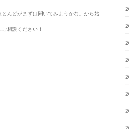
2
ほとんどがまずは聞いてみようかな。から始
2
非ご相談ください！
2
2
2
2
2
2