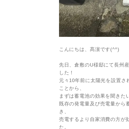
こんにちは、髙濵です(^^)
先日、倉敷のU様邸にて長州産
した！
元々10年前に太陽光を設置さ
ことから、
まずは蓄電池の効果を聞きた
既存の発電量及び売電量から
き、
売電するより自家消費の方が
た。