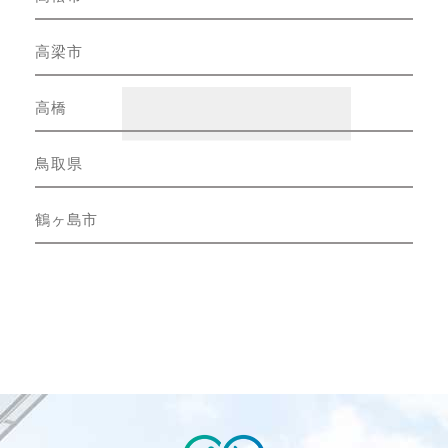
高梁市
高橋
鳥取県
鶴ヶ島市