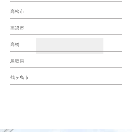
高松市
高梁市
高橋
鳥取県
鶴ヶ島市