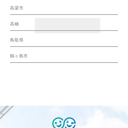
高梁市
高橋
鳥取県
鶴ヶ島市