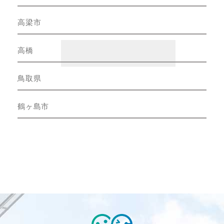
高梁市
高橋
鳥取県
鶴ヶ島市