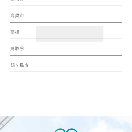
高梁市
高橋
鳥取県
鶴ヶ島市