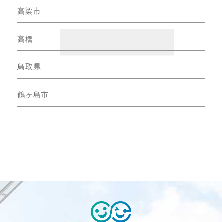
高梁市
高橋
鳥取県
鶴ヶ島市